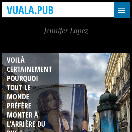
VUALA.PUB
Jennifer Lopez
VOILÀ
CERTAINEMENT
POURQUOI
TOUT LE
MONDE
PRÉFÈRE
MONTER À
L’ARRIÈRE DU