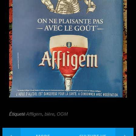
Étiqueté
Affligem
,
bière
,
OGM