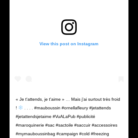
View this post on Instagram
« Je t'attends, je t'aime » … Mais j'ai surtout très froid
!
. . . . #mauboussin #ornellafleury #jetattends
#jetattendsjetaime #VuALaPub #publicité
#maroquinerie #sac #sactoile #saccuir #accessoires
#mymauboussinbag #campaign #cold #freezing