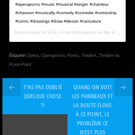
#operaporno #music #musical #singer #chanteur
#chanson #musically #comedy #comedie #comicstrip
#comic #drawings #draw #dessin #caricature
A post shared by
Vu A La Pub
(@vualapub) on
Mar 4, 2018 at 11:51am PST
Étiqueté
Opéra
,
Opéraporno
,
Porno
,
Théâtre
,
Théâtre du
Rond-Point
T’AS PAS OUBLIÉ
QUAND ON VOIT
QUELQUE CHOSE
LES PANNEAUX ET
?!
LA ROUTE FLOUS
À CE POINT, LE
PROBLÈME CE
N’EST PLUS