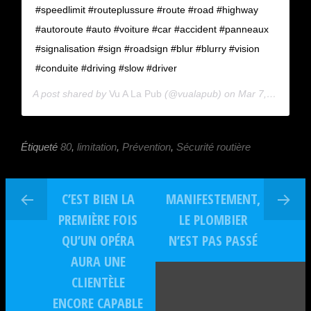
#speedlimit #routeplussure #route #road #highway
#autoroute #auto #voiture #car #accident #panneaux
#signalisation #sign #roadsign #blur #blurry #vision
#conduite #driving #slow #driver
A post shared by
Vu A La Pub
(@vualapub) on
Mar 7, 2018 at 4:45am PST
Étiqueté
80
,
limitation
,
Prévention
,
Sécurité routière
C’EST BIEN LA
MANIFESTEMENT,
PREMIÈRE FOIS
LE PLOMBIER
QU’UN OPÉRA
N’EST PAS PASSÉ
AURA UNE
CLIENTÈLE
ENCORE CAPABLE